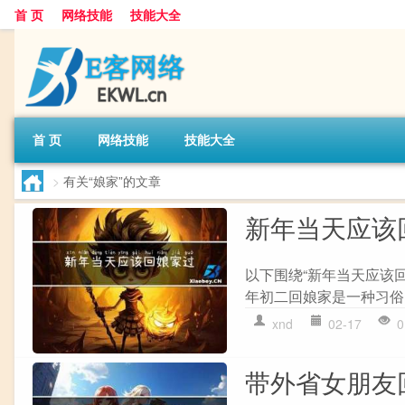
首 页
网络技能
技能大全
首 页
网络技能
技能大全
>
有关“娘家”的文章
新年当天应该
以下围绕“新年当天应该
年初二回娘家是一种习俗
xnd
02-17
0
带外省女朋友