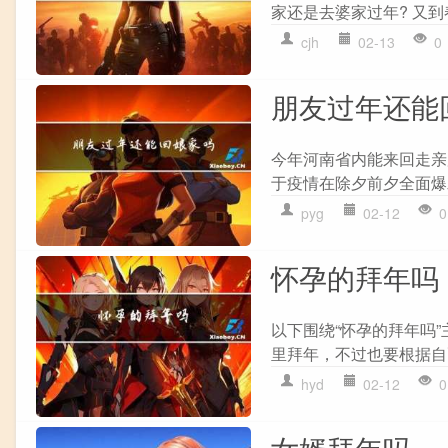
家还是去婆家过年? 又到
cjh
02-13
0
朋友过年还能
今年河南省内能来回走亲
于疫情在除夕前夕全面爆
pyg
02-12
0
怀孕的拜年吗
以下围绕“怀孕的拜年吗
里拜年，不过也要根据自
hyd
02-12
0