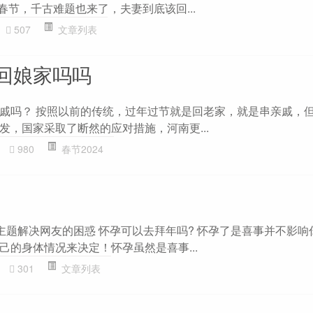
春节，千古难题也来了，夫妻到底该回...
507
文章列表
回娘家吗吗
戚吗？ 按照以前的传统，过年过节就是回老家，就是串亲戚，
发，国家采取了断然的应对措施，河南更...
980
春节2024
”主题解决网友的困惑 怀孕可以去拜年吗? 怀孕了是喜事并不影响
己的身体情况来决定！怀孕虽然是喜事...
301
文章列表