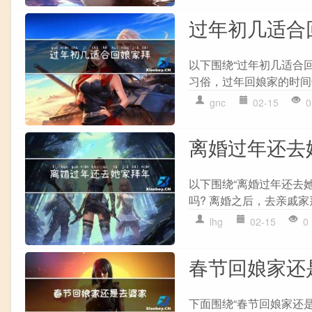
过年初几适合
以下围绕“过年初几适合
习俗，过年回娘家的时间也
gnc
02-15
0
离婚过年还去
以下围绕“离婚过年还去她
吗? 离婚之后，去亲戚家
lhg
02-15
0
春节回娘家还
下面围绕“春节回娘家还