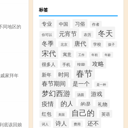
标签
专业
习俗
中国
作者
不同地区的
冬天
元宵节
农历
你可以
冬季
唐代
学校
北京
孩子
宋代
寓意
工作
年初
年龄
攻略
很多人
手机
技能
春节
时间
新年
亲戚家拜年
春节期间
是一个
是一种
梦幻西游
游戏
汤圆
的人
疫情
的是
礼物
自己的
红包
英语
美国
诗人
还不
妻到底该回娘
词人
费用