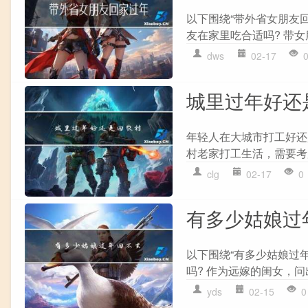
以下围绕“带外省女朋友
友在家里吃合适吗? 带女
dws
02-17
城里过年好还
年轻人在大城市打工好还
村老家打工生活，需要考
clg
02-17
0
有多少姑娘过
以下围绕“有多少姑娘过
吗? 作为远嫁的闺女，问
yds
02-15
0