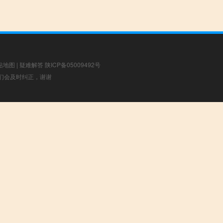
站地图
|
疑难解答
陕ICP备05009492号
，我们会及时纠正，谢谢