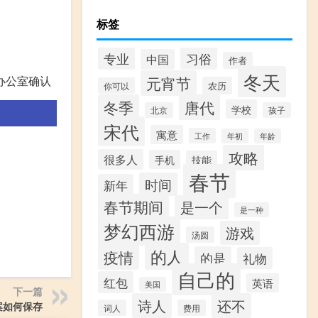
标签
专业
习俗
中国
作者
冬天
元宵节
办公室确认
农历
你可以
冬季
唐代
学校
北京
孩子
宋代
寓意
工作
年初
年龄
攻略
很多人
手机
技能
春节
时间
新年
春节期间
是一个
是一种
梦幻西游
游戏
汤圆
的人
疫情
的是
礼物
自己的
红包
英语
美国
下一篇
诗人
还不
案如何保存
词人
费用