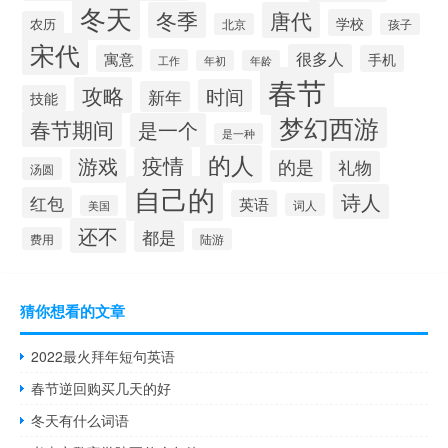
冬天
冬季
唐代
学校
农历
北京
孩子
宋代
很多人
寓意
手机
工作
年初
年龄
春节
攻略
时间
新年
技能
梦幻西游
春节期间
是一个
是一种
的人
疫情
游戏
的是
礼物
汤圆
自己的
诗人
红包
英语
词人
美国
还不
都是
费用
陆游
猜你想看的文章
2022最火拜年短句英语
春节逆回购买几天的好
冬天有什么词语