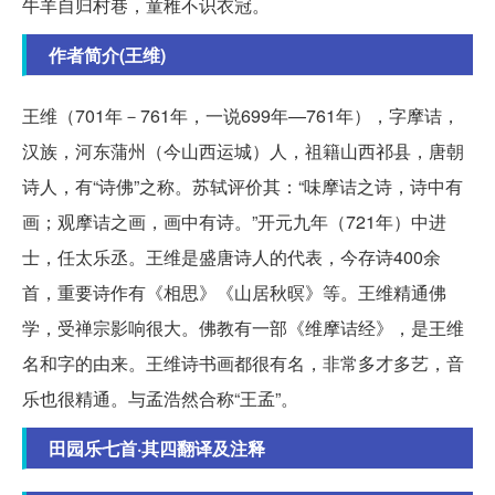
牛羊自归村巷，童稚不识衣冠。
作者简介(王维)
王维（701年－761年，一说699年—761年），字摩诘，
汉族，河东蒲州（今山西运城）人，祖籍山西祁县，唐朝
诗人，有“诗佛”之称。苏轼评价其：“味摩诘之诗，诗中有
画；观摩诘之画，画中有诗。”开元九年（721年）中进
士，任太乐丞。王维是盛唐诗人的代表，今存诗400余
首，重要诗作有《相思》《山居秋暝》等。王维精通佛
学，受禅宗影响很大。佛教有一部《维摩诘经》，是王维
名和字的由来。王维诗书画都很有名，非常多才多艺，音
乐也很精通。与孟浩然合称“王孟”。
田园乐七首·其四翻译及注释