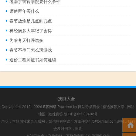
考南京警官学院要什么条件
师傅拜年买什么
春节放炮是几点到几点
神经病多大年纪了会得
为啥冬天打呼噜多
春节不串门怎么玩游戏
造价工程师证书如何延续
技能大全
Copyright © 2012 - 2026
E客网络
Powered by
网站分类目录
|
精选推荐文章
|
网站
地图
|
疑难解答
陕ICP备05009492号
声明：本站内容来自互联网，如信息有错误可发邮件到f_fb#foxmail.com说明，我们
会及时纠正，谢谢
本站仅为个人兴趣爱好，不接盈利性广告及商业合作