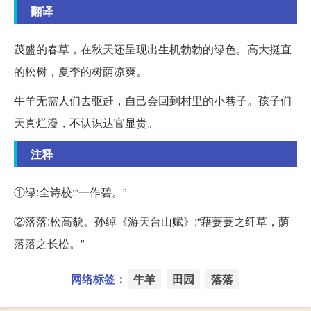
翻译
茂盛的春草，在秋天还呈现出生机勃勃的绿色。高大挺直
的松树，夏季的树荫凉爽。
牛羊无需人们去驱赶，自己会回到村里的小巷子。孩子们
天真烂漫，不认识达官显贵。
注释
①绿:全诗校:“一作碧。”
②落落:松高貌。孙绰《游天台山赋》:“藉萋萋之纤草，荫
落落之长松。”
网络标签：
牛羊
田园
落落