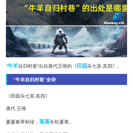
牛羊
田园
“
自归村巷”出自唐代王维的《
乐七首·其四》。
“牛羊自归村巷”全诗
《田园乐七首·其四》
唐代 王维
落落
萋萋春草秋绿，
长松夏寒。