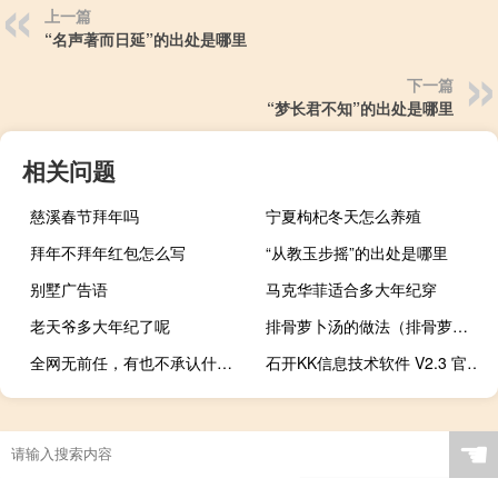
上一篇
“名声著而日延”的出处是哪里
下一篇
“梦长君不知”的出处是哪里
相关问题
慈溪春节拜年吗
宁夏枸杞冬天怎么养殖
拜年不拜年红包怎么写
“从教玉步摇”的出处是哪里
别墅广告语
马克华菲适合多大年纪穿
老天爷多大年纪了呢
排骨萝卜汤的做法（排骨萝卜汤的家常做法）
全网无前任，有也不承认什么梗
石开KK信息技术软件 V2.3 官方版（石开KK信息技术软件 V2.3 官方版功能简介）
☚