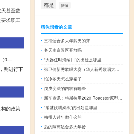
都是
陆游
数天甚至数
会要求职工
猜你想看的文章
三福适合多大年龄男的穿
冬天南京景区开放吗
（0—
“大器任时海纳川”的出处是哪里
，则进行下
张卫健新秀歌唱大赛（华人新秀歌唱大赛简介）
怕冷冬天怎么穿裙子
戊戌变法的内容有哪些
新车资讯：特斯拉用2020 Roadster原型让我们惊喜不已
“消甚奴耕婢织”的出处是哪里
机构的政策
梅州人过年做什么的
后的隔离适合多大年龄