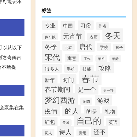
并可能要求
标签
专业
习俗
中国
作者
冬天
元宵节
农历
你可以
冬季
唐代
学校
可以从以下
北京
孩子
宋代
到达鸣鹤古
寓意
工作
年初
年龄
攻略
价不断提
很多人
手机
技能
春节
时间
新年
春节期间
是一个
是一种
梦幻西游
游戏
汤圆
会聚集在集
的人
疫情
的是
礼物
自己的
红包
英语
美国
诗人
还不
词人
费用