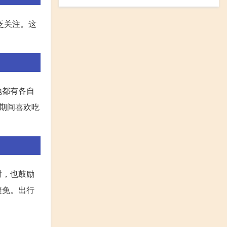
泛关注。这
地都有各自
期间喜欢吃
时，也鼓励
避免。出行