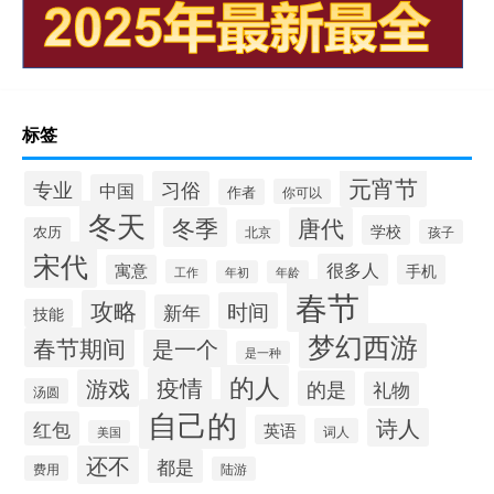
标签
元宵节
专业
习俗
中国
作者
你可以
冬天
冬季
唐代
学校
农历
北京
孩子
宋代
很多人
寓意
手机
工作
年初
年龄
春节
攻略
时间
新年
技能
梦幻西游
春节期间
是一个
是一种
的人
疫情
游戏
的是
礼物
汤圆
自己的
诗人
红包
英语
词人
美国
还不
都是
费用
陆游