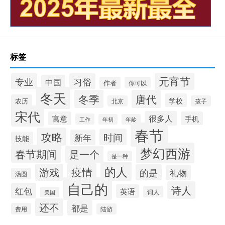
标签
元宵节
专业
习俗
中国
作者
你可以
冬天
冬季
唐代
学校
农历
北京
孩子
宋代
很多人
寓意
手机
工作
年初
年龄
春节
攻略
时间
新年
技能
梦幻西游
春节期间
是一个
是一种
的人
疫情
游戏
的是
礼物
汤圆
自己的
诗人
红包
英语
词人
美国
还不
都是
费用
陆游