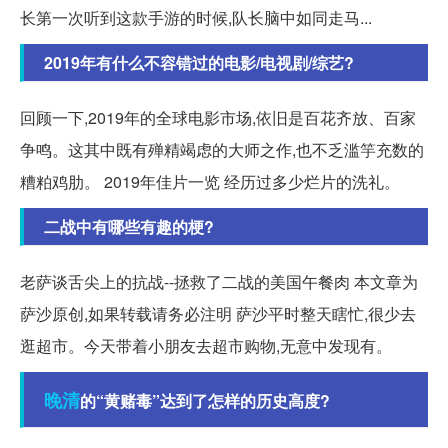
长第一次听到这款手游的时候,队长脑中如同走马...
2019年有什么不容错过的电影/电视剧/综艺?
回顾一下,2019年的全球电影市场,依旧是百花齐放、百家
争鸣。这其中既有殚精竭虑的大师之作,也不乏滥竽充数的
糟粕鸡肋。 2019年佳片一览 经历过多少烂片的洗礼。
二战中有哪些有趣的梗?
老萨谈舌尖上的抗战--拯救了二战的美国午餐肉 本文章为
萨沙原创,如果转载请务必注明 萨沙平时整天瞎忙,很少去
逛超市。今天带着小朋友去超市购物,无意中发现有。
晚清
的“黄赌毒”达到了怎样的历史高度?