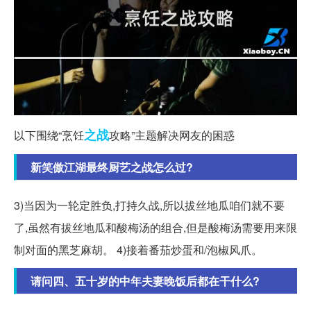
之战
以下围绕“烹饪
攻略”主题解决网友的困惑
新笑傲江湖最终厨艺之战怎么过?
3)当因为一轮定胜负,打持久战,所以拔丝地瓜咱们就不要
了,虽然有拔丝地瓜和酸梅汤的组合,但是酸梅汤需要用来限
制对面的黑芝麻胡。 4)接着番茄炒蛋和/泡椒风爪。
请问四、五十岁的中年夫妻晚饭后都在干什么?