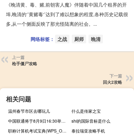
《晚清黄、毒、赌,前朝害人魔》伴随着中国几个租界的开
埠,晚清的‘’黄赌毒‘’达到了难以想象的程度,各种历史记载很
多,从一个侧面反映了那光怪陆离的社会。...
网络标签：
之战
厨师
晚清
上一篇
枪手僵尸攻略
下一篇
回火2攻略
相关问题
温州春节市区去哪玩儿
什么是传家之宝
中国联通将于8月9日16:30举行中期业绩说明会
shi的国际音标是什么
职称计算机考试宝典(WPS_Office)(关于职称计算机考试宝典(WPS_Office)简述)
泰拉瑞亚攻略手机