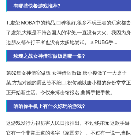
有哪些快餐游戏推荐?
1.虚荣 MOBA中的精品,口碑很好,很多不玩王者的玩家都去
了虚荣,大概是不符合国人的审美,一直没有大火。我因为身
边朋友都在打王者也没有太多地尝试。 2.PUBG手...
玫瑰之战女神借宿做饭是哪一集?
第32集女神借宿做饭 女神借宿做饭,唐小樱做了一大桌子
菜,方旭对她的厨艺赞不绝口,祝贺她以唐小樱的身份堂堂正
正开始新生活。令仪来搏击馆报名,曲博手把手教。
晒晒你手机上有什么好玩的游戏?
这游戏发行方很厉害人民日报推出。不过够好玩 这款手游
它有一个非常王道的名字《家国梦》 。不过有一说一,当队