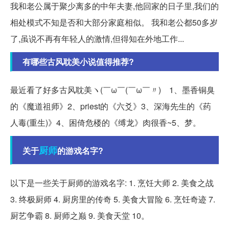
我和老公属于聚少离多的中年夫妻,他回家的日子里,我们的
相处模式不知是否和大部分家庭相似。 我和老公都50多岁
了,虽说不再有年轻人的激情,但得知在外地工作...
有哪些古风耽美小说值得推荐?
最近看了好多古风耽美ヽ(￣ω￣(￣ω￣〃)ゝ1、墨香铜臭
的《魔道祖师》2、priest的《六爻》3、深海先生的《药
人毒(重生)》4、困倚危楼的《缚龙》肉很香~5、梦。
厨师
关于
的游戏名字?
以下是一些关于厨师的游戏名字: 1. 烹饪大师 2. 美食之战
3. 终极厨师 4. 厨房里的传奇 5. 美食大冒险 6. 烹饪奇迹 7.
厨艺争霸 8. 厨师之巅 9. 美食天堂 10。