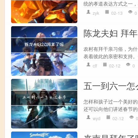
统的孝道表达方式之一，
zyk
02-13
0
陈龙夫妇 拜
农村有拜干亲习俗，为什
表着彼此的亲密和支持。
clf
02-12
0
五一到六一怎
怎样和孩子过一个美好的
还可以向他们讲述春节的
wyd
02-12