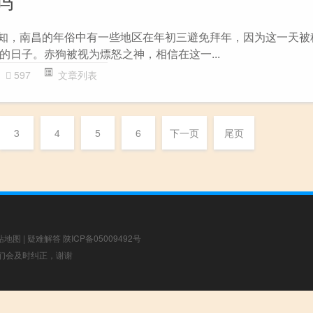
吗
所知，南昌的年俗中有一些地区在年初三避免拜年，因为这一天被
的日子。赤狗被视为熛怒之神，相信在这一...
597
文章列表
3
4
5
6
下一页
尾页
站地图
|
疑难解答
陕ICP备05009492号
，我们会及时纠正，谢谢