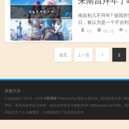
来南昌拜年了
南昌初几不拜年? 据我
日，被认为是一个不吉利
lnc
02-12
0
首页
上一页
1
2
技能大全
Copyright © 2012 - 2026
E客网络
Powered by
网站分类目录
|
精选推荐文章
|
网
声明：本站内容来自互联网，如信息有错误可发邮件到f_fb#foxmail.com说明
本站仅为个人兴趣爱好，不接盈利性广告及商业合作