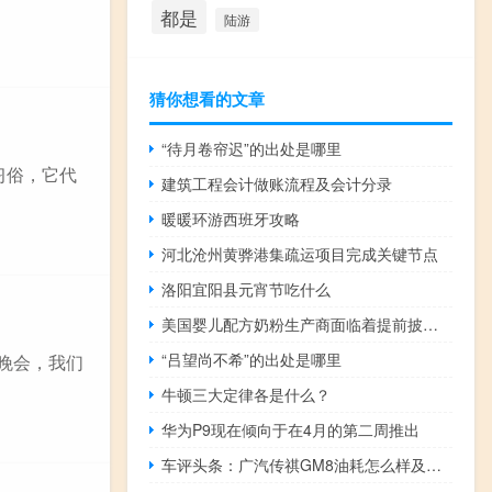
都是
陆游
猜你想看的文章
“待月卷帘迟”的出处是哪里
习俗，它代
建筑工程会计做账流程及会计分录
暖暖环游西班牙攻略
河北沧州黄骅港集疏运项目完成关键节点
洛阳宜阳县元宵节吃什么
美国婴儿配方奶粉生产商面临着提前披露污染情况的压力
“吕望尚不希”的出处是哪里
晚会，我们
牛顿三大定律各是什么？
华为P9现在倾向于在4月的第二周推出
车评头条：广汽传祺GM8油耗怎么样及广汽传祺GM8有什么优势