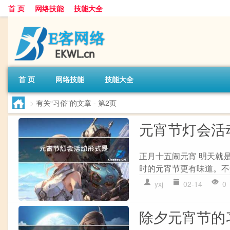
首 页
网络技能
技能大全
首 页
网络技能
技能大全
>
有关“习俗”的文章
- 第2页
元宵节灯会活
正月十五闹元宵 明天就
时的元宵节更有味道。不知怎
yxj
02-14
0
除夕元宵节的