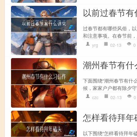
以前过春节有
过春节都有哪些风俗，以
和注意事项。在春节前，人
yrg
02-13
0
潮州春节有什
下面围绕“潮州春节有什
候，家家户户都有除夕守
czc
02-13
0
怎样看待拜年
以下围绕“怎样看待拜年