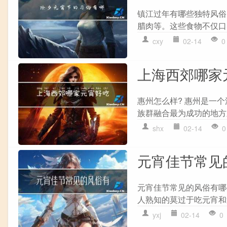
镇江过年有哪些独特风俗
腊肉等。这些食物不仅口
cxy
02-14
0
上海西郊哪家
惠州怎么样? 惠州是一
族群融合最为成功的地方
shx
02-14
0
元宵佳节常见
元宵佳节常见的风俗有哪
人熟知的莫过于吃元宵和送
yxj
02-14
0