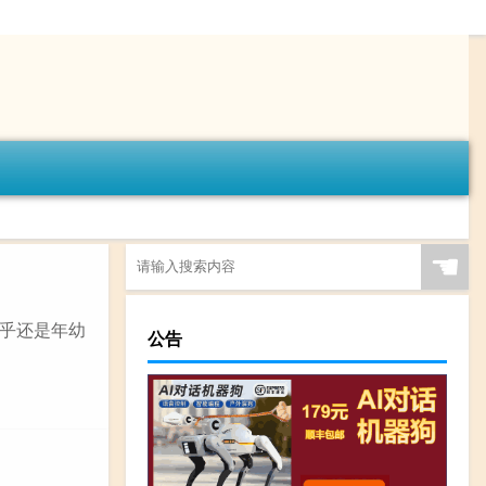
☚
似乎还是年幼
公告