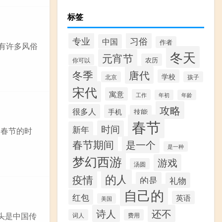
标签
专业
习俗
中国
作者
有许多风俗
冬天
元宵节
农历
你可以
冬季
唐代
学校
北京
孩子
宋代
寓意
工作
年初
年龄
攻略
很多人
手机
技能
春节
时间
新年
过春节的时
春节期间
是一个
是一种
梦幻西游
游戏
汤圆
的人
疫情
的是
礼物
自己的
红包
英语
美国
诗人
还不
头是中国传
词人
费用