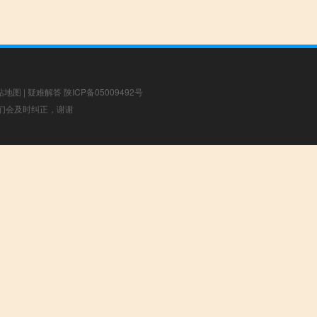
站地图
|
疑难解答
陕ICP备05009492号
，我们会及时纠正，谢谢