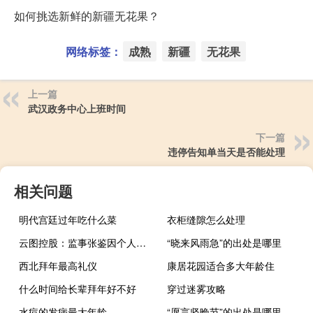
如何挑选新鲜的新疆无花果？
网络标签：
成熟
新疆
无花果
上一篇
武汉政务中心上班时间
下一篇
违停告知单当天是否能处理
相关问题
明代宫廷过年吃什么菜
衣柜缝隙怎么处理
云图控股：监事张鉴因个人原因被监视居住
“晓来风雨急”的出处是哪里
西北拜年最高礼仪
康居花园适合多大年龄住
什么时间给长辈拜年好不好
穿过迷雾攻略
水痘的发病最大年龄
“愿言坚晚节”的出处是哪里