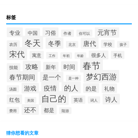
标签
元宵节
专业
习俗
中国
作者
你可以
冬天
冬季
唐代
学校
农历
北京
孩子
宋代
很多人
寓意
手机
工作
年初
年龄
春节
攻略
时间
新年
技能
梦幻西游
春节期间
是一个
是一种
的人
疫情
游戏
的是
礼物
汤圆
自己的
诗人
红包
英语
词人
美国
还不
都是
费用
陆游
猜你想看的文章