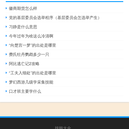
徽商期货怎么样
党的基层委员会选举程序（基层委员会怎选举产生）
习静是什么意思
今年过年为啥这么冷清啊
“向楚宫一梦”的出处是哪里
费氏牡丹鹦鹉多少一只
阿比逃亡记2攻略
“工夫入细处”的出处是哪里
梦幻西游几级学采集技能
口才班主要学什么
技能大全