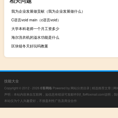
相关问题
我为企业发展做贡献（我为企业发展做什么）
C语言void main（c语言void）
大学本科老师一个月工资多少
海尔洗衣机的溢水功能是什么
区块链冬天好玩吗教案
技能大全
Copyright © 2012 - 2026
E客网络
Powered by
网站分类目录
|
精选推荐文章
|
网
声明：本站内容来自互联网，如信息有错误可发邮件到f_fb#foxmail.com说明
本站仅为个人兴趣爱好，不接盈利性广告及商业合作