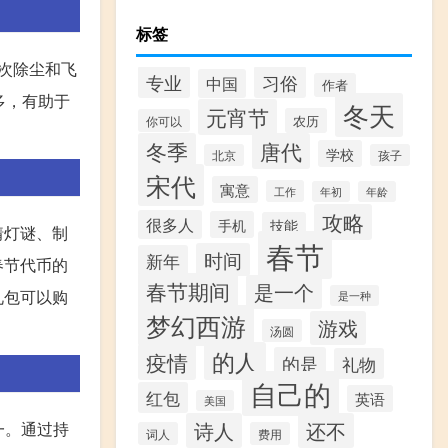
标签
次除尘和飞
专业
习俗
中国
作者
多，有助于
冬天
元宵节
农历
你可以
冬季
唐代
学校
北京
孩子
宋代
寓意
工作
年初
年龄
攻略
很多人
手机
技能
猜灯谜、制
春节
时间
新年
春节代币的
春节期间
是一个
礼包可以购
是一种
梦幻西游
游戏
汤圆
的人
疫情
的是
礼物
自己的
红包
英语
美国
诗人
还不
一。通过持
词人
费用