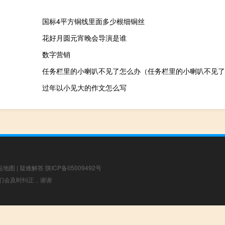
国标4平方铜线里面多少根细铜丝
花好月圆元宵晚会导演是谁
数字营销
任务栏里的小喇叭不见了怎么办（任务栏里的小喇叭不见了
过年以小见大的作文怎么写
站地图
|
疑难解答
陕ICP备05009492号
，我们会及时纠正，谢谢