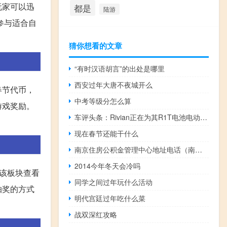
玩家可以迅
都是
陆游
参与适合自
猜你想看的文章
“有时汉语胡言”的出处是哪里
西安过年大唐不夜城开么
春节代币，
中考等级分怎么算
游戏奖励。
车评头条：Rivian正在为其R1T电池电动皮卡车的摆放式后挡板组件申请一项新的专利申请
现在春节还能干什么
南京住房公积金管理中心地址电话（南京住房公积金管理中心简介）
2014今年冬天会冷吗
该板块查看
同学之间过年玩什么活动
抽奖的方式
明代宫廷过年吃什么菜
战双深红攻略