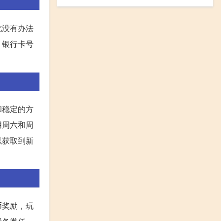
此没有办法
、银行卡号
和稳定的方
用周六和周
以获取到新
币奖励，玩