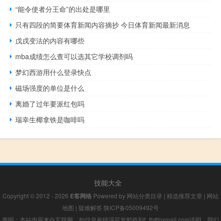
“能令使者分王命”的出处是哪里
只有四段的简要体育新闻内容摘抄 今日体育新闻最新消息
戊戌变法的内容有哪些
mba成绩怎么查可以选其它学校调剂吗
梦幻西游用什么登录快点
磁场强度的单位是什么
离婚了过年要派红包吗
瑞幸生椰拿铁是咖啡吗
技能大全
Copyright © 2012 - 2026
E客网络
Powered by
网站分类目录
|
精选推荐文章
|
网站
地图
|
疑难解答
陕ICP备05009492号
声明：本站内容来自互联网，如信息有错误可发邮件到f_fb#foxmail.com说明，我们