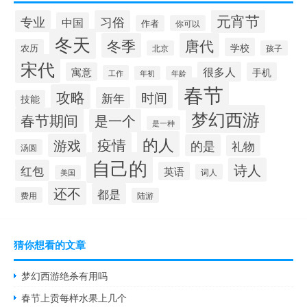
元宵节
专业
习俗
中国
作者
你可以
冬天
冬季
唐代
学校
农历
北京
孩子
宋代
很多人
寓意
手机
工作
年初
年龄
春节
攻略
时间
新年
技能
梦幻西游
春节期间
是一个
是一种
的人
疫情
游戏
的是
礼物
汤圆
自己的
诗人
红包
英语
词人
美国
还不
都是
费用
陆游
猜你想看的文章
梦幻西游绝杀有用吗
春节上贡每样水果上几个